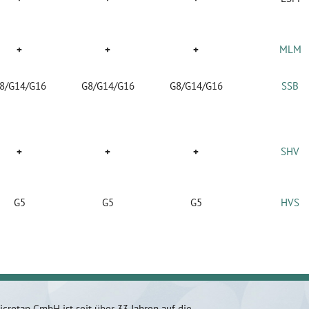
+
+
+
MLM
8/G14/G16
G8/G14/G16
G8/G14/G16
SSB
+
+
+
SHV
G5
G5
G5
HVS
icrotap GmbH ist seit über 33 Jahren auf die