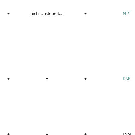
+
nicht ansteuerbar
+
MPT
+
+
+
DSK
+
+
+
LSM