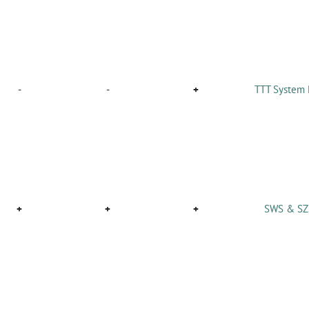
-
-
+
TTT System
+
+
+
SWS & S